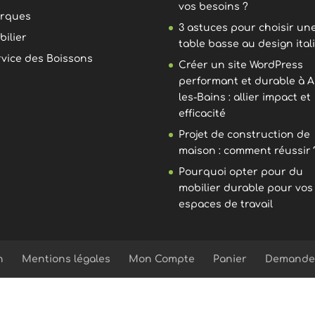
vos besoins ?
rques
3 astuces pour choisir un
bilier
table basse au design ital
rvice des Boissons
Créer un site WordPress
performant et durable à A
les-Bains : allier impact et
efficacité
Projet de construction de
maison : comment réussir 
Pourquoi opter pour du
mobilier durable pour vos
espaces de travail
n
Mentions légales
Mon Compte
Panier
Demande 