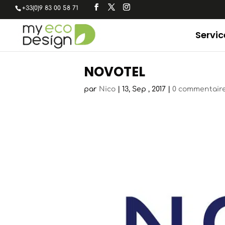
+33(0)9 83 00 58 71
Servic
NOVOTEL
par
Nico
|
13, Sep , 2017
|
0 commentair