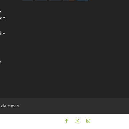
e
ien
ix-
?
de devis