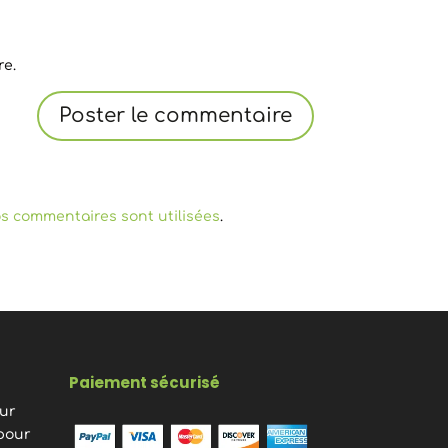
re.
s commentaires sont utilisées
.
Paiement sécurisé
eur
pour