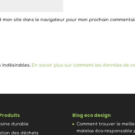
t mon site dans le navigateur pour mon prochain commentai
s indésirables.
En savoir plus sur comment les données de vo
Produits
Blog eco design
isine durable
Comment trouver le meill
matelas éco-responsable 
stion des déchets