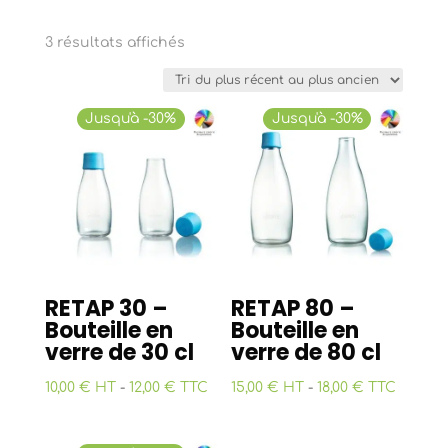
Trié
3 résultats affichés
du
plus
récent
Jusqu'à -30%
Jusqu'à -30%
au
plus
ancien
RETAP 30 –
RETAP 80 –
Bouteille en
Bouteille en
verre de 30 cl
verre de 80 cl
10,00 € HT
-
12,00 € TTC
15,00 € HT
-
18,00 € TTC