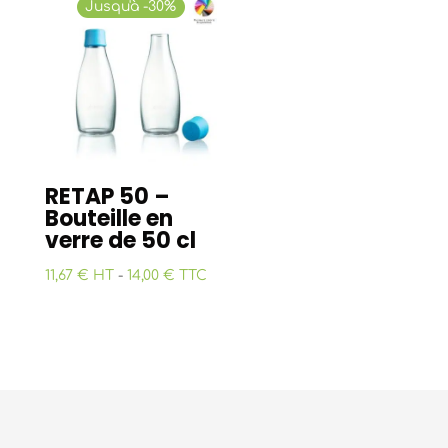
Jusqu'à -30%
RETAP 50 –
Bouteille en
verre de 50 cl
11,67 € HT
-
14,00 € TTC