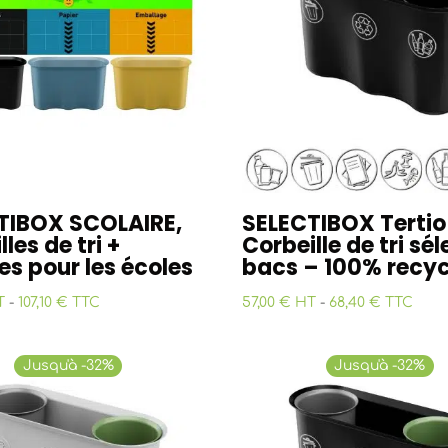
plus
ancien
TIBOX SCOLAIRE,
SELECTIBOX Tertio
lles de tri +
Corbeille de tri sél
es pour les écoles
bacs – 100% recyc
T
-
107,10 € TTC
57,00 € HT
-
68,40 € TTC
Jusqu'à -32%
Jusqu'à -32%