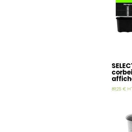
SELEC
corbei
affich
89,25 € H