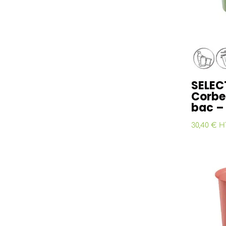
SELEC
Corbeil
bac –
30,40 € H