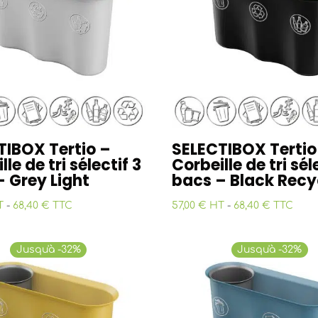
TIBOX Tertio –
SELECTIBOX Tertio
lle de tri sélectif 3
Corbeille de tri sél
 Grey Light
bacs – Black Recy
T
-
68,40 € TTC
57,00 € HT
-
68,40 € TTC
Jusqu'à -32%
Jusqu'à -32%