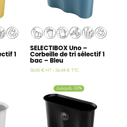
SELECTIBOX Uno –
ctif 1
Corbeille de tri sélectif 1
bac – Bleu
30,40 € HT
-
36,48 € TTC
Jusqu'à -32%