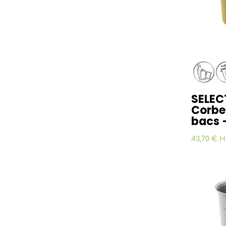
SELEC
Corbei
bacs 
43,70 € H