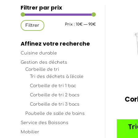
Filtrer par prix
Prix
Prix
Prix :
10€
—
90€
Filtrer
min
max
Affinez votre recherche
Cuisine durable
Gestion des déchets
Corbeille de tri
Tri des déchets à l'école
Corbeille de tri 1 bac
Corbeille de tri 2 bacs
Corb
Corbeille de tri 3 bacs
Poubelle de salle de bains
Service des Boissons
Mobilier