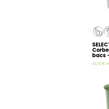
SELEC
Corbei
bacs –
43,70 € H