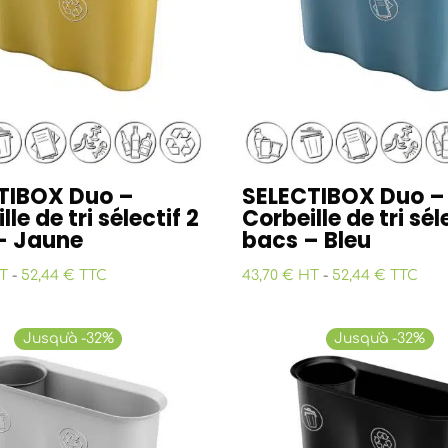
TIBOX Duo –
SELECTIBOX Duo –
lle de tri sélectif 2
Corbeille de tri sél
– Jaune
bacs – Bleu
T
-
52,44 € TTC
43,70 € HT
-
52,44 € TTC
Jusqu'à -32%
Jusqu'à -32%