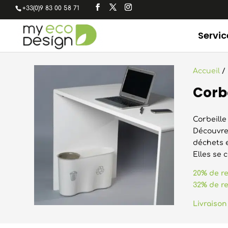
+33(0)9 83 00 58 71
Servic
Accueil
/
Corbe
Corbeille
Découvrez
déchets en
Elles se 
20% de re
32% de re
Livraison