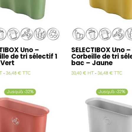
TIBOX Uno –
SELECTIBOX Uno –
le de tri sélectif 1
Corbeille de tri séle
 Vert
bac – Jaune
T
-
36,48 € TTC
30,40 € HT
-
36,48 € TTC
Jusqu'à -32%
Jusqu'à -32%