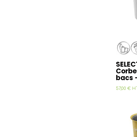
SELEC
Corbei
bacs –
57,00 € H