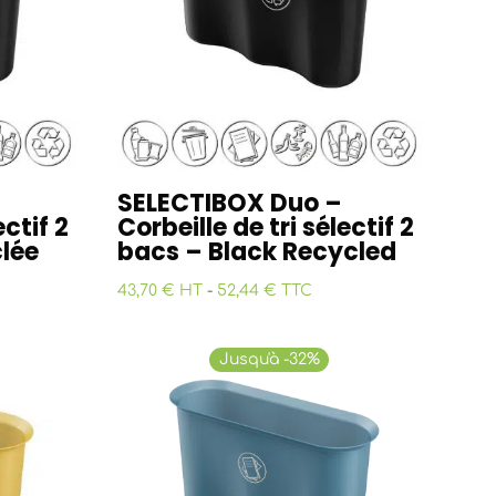
SELECTIBOX Duo –
ectif 2
Corbeille de tri sélectif 2
lée
bacs – Black Recycled
43,70 € HT
-
52,44 € TTC
Jusqu'à -32%