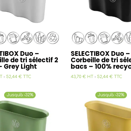
TIBOX Duo –
SELECTIBOX Duo –
lle de tri sélectif 2
Corbeille de tri sél
 Grey Light
bacs – 100% recyc
T
-
52,44 € TTC
43,70 € HT
-
52,44 € TTC
Jusqu'à -32%
Jusqu'à -32%