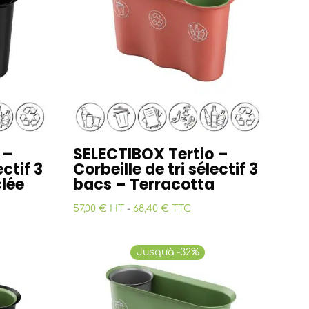
 –
SELECTIBOX Tertio –
ectif 3
Corbeille de tri sélectif 3
lée
bacs – Terracotta
57,00 € HT
-
68,40 € TTC
Jusqu'à -32%