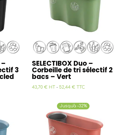
 –
SELECTIBOX Duo –
ectif 3
Corbeille de tri sélectif 2
cled
bacs – Vert
43,70 € HT
-
52,44 € TTC
Jusqu'à -32%