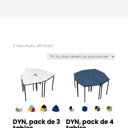
Trié
3 résultats affichés
du
plus
récent
au
plus
ancien
DYN, pack de 3
DYN, pack de 4