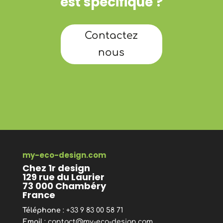
est spécifique ?
Contactez
nous
my-eco-design.com
Chez 1r design
129 rue du Laurier
73 000 Chambéry
France
Téléphone
: +33 9 83 00 58 71
Email
:
contact@my-eco-design.com