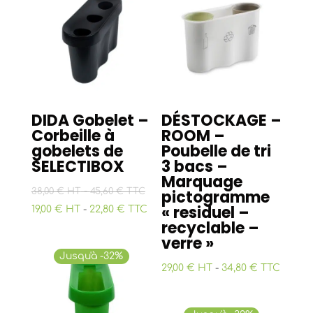
DIDA Gobelet –
DÉSTOCKAGE –
Corbeille à
ROOM –
gobelets de
Poubelle de tri
SELECTIBOX
3 bacs –
Marquage
-
38,00 € HT
45,60 € TTC
pictogramme
« residuel –
19,00 € HT
-
22,80 € TTC
recyclable –
verre »
Jusqu'à -32%
29,00 € HT
-
34,80 € TTC