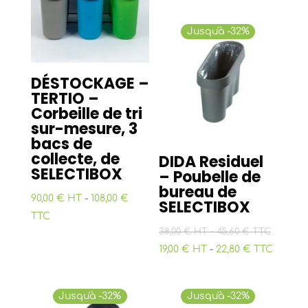
Jusqu'à -32%
DÉSTOCKAGE –
TERTIO –
Corbeille de tri
sur-mesure, 3
bacs de
collecte, de
DIDA Residuel
SELECTIBOX
– Poubelle de
bureau de
90,00 € HT
-
108,00 €
SELECTIBOX
TTC
-
38,00 € HT
45,60 € TTC
19,00 € HT
-
22,80 € TTC
Jusqu'à -32%
Jusqu'à -32%