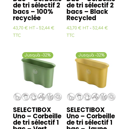
de tri sélectif 2
de tri sélectif 2
bacs – 100%
bacs – Black
recyclée
Recycled
43,70 € HT
-
52,44 €
43,70 € HT
-
52,44 €
TTC
TTC
Jusqu'à -32%
Jusqu'à -32%
SELECTIBOX
SELECTIBOX
Uno – Corbeille
Uno – Corbeille
de tri sélectif 1
de tri sélectif 1
bac – Vert
bac – Jaune