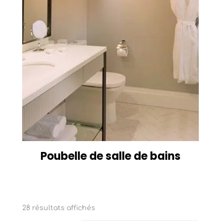
Poubelle de salle de bains
Trié
28 résultats affichés
du