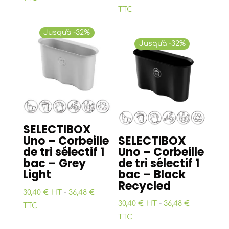
TTC
Jusqu'à -32%
Jusqu'à -32%
SELECTIBOX
Uno – Corbeille
SELECTIBOX
de tri sélectif 1
Uno – Corbeille
bac – Grey
de tri sélectif 1
Light
bac – Black
Recycled
30,40 € HT
-
36,48 €
30,40 € HT
-
36,48 €
TTC
TTC