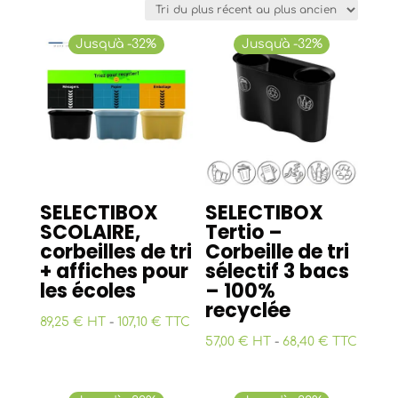
plus
récent
Jusqu'à -32%
Jusqu'à -32%
au
plus
ancien
SELECTIBOX
SELECTIBOX
SCOLAIRE,
Tertio –
corbeilles de tri
Corbeille de tri
+ affiches pour
sélectif 3 bacs
les écoles
– 100%
recyclée
89,25 € HT
-
107,10 € TTC
57,00 € HT
-
68,40 € TTC