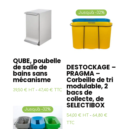
Jusqu'à -32%
QUBE, poubelle
de salle de
DESTOCKAGE –
bains sans
PRAGMA –
mécanisme
Corbeille de tri
modulable, 2
39,50 € HT
-
47,40 € TTC
bacs de
collecte, de
SELECTIBOX
Jusqu'à -32%
54,00 € HT
-
64,80 €
TTC