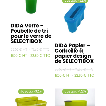
Jusqu'à -32%
DIDA Verre –
Poubelle de tri
pour le verre de
SELECTIBOX
DIDA Papier –
Corbeille à
-
38,00 € HT
45,60 € TTC
papier design
19,00 € HT
-
22,80 € TTC
de SELECTIBOX
-
38,00 € HT
45,60 € TTC
19,00 € HT
-
22,80 € TTC
Jusqu'à -32%
Jusqu'à -32%