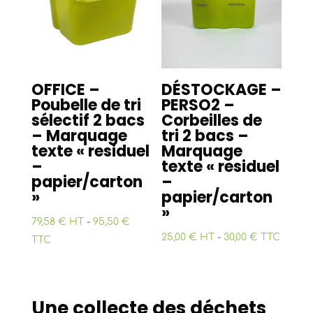
OFFICE –
DÉSTOCKAGE –
Poubelle de tri
PERSO2 –
sélectif 2 bacs
Corbeilles de
– Marquage
tri 2 bacs –
texte « residuel
Marquage
–
texte « residuel
papier/carton
–
»
papier/carton
»
79,58 € HT
-
95,50 €
25,00 € HT
-
30,00 € TTC
TTC
Une collecte des déchets