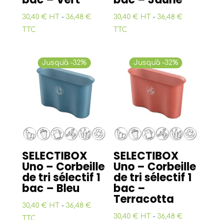
30,40 € HT
-
36,48 €
30,40 € HT
-
36,48 €
TTC
TTC
Jusqu'à -32%
Jusqu'à -32%
SELECTIBOX
SELECTIBOX
Uno – Corbeille
Uno – Corbeille
de tri sélectif 1
de tri sélectif 1
bac – Bleu
bac –
Terracotta
30,40 € HT
-
36,48 €
30,40 € HT
-
36,48 €
TTC