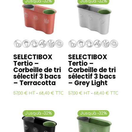
Jusqu'à -32%
Jusqu'à -32%
SELECTIBOX
SELECTIBOX
Tertio –
Tertio –
Corbeille de tri
Corbeille de tri
sélectif 3 bacs
sélectif 3 bacs
– Terracotta
– Grey Light
57,00 € HT
-
68,40 € TTC
57,00 € HT
-
68,40 € TTC
Jusqu'à -32%
Jusqu'à -32%