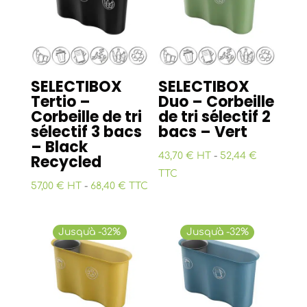
SELECTIBOX
SELECTIBOX
Tertio –
Duo – Corbeille
Corbeille de tri
de tri sélectif 2
sélectif 3 bacs
bacs – Vert
– Black
43,70 € HT
-
52,44 €
Recycled
TTC
57,00 € HT
-
68,40 € TTC
Jusqu'à -32%
Jusqu'à -32%