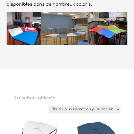
disponibles dans de nombreux coloris.
Trié
3 résultats affichés
du
plus
récent
au
plus