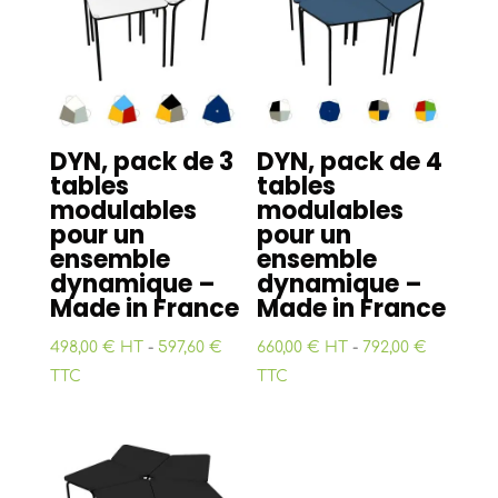
ancien
DYN, pack de 3
DYN, pack de 4
tables
tables
modulables
modulables
pour un
pour un
ensemble
ensemble
dynamique –
dynamique –
Made in France
Made in France
498,00 € HT
-
597,60 €
660,00 € HT
-
792,00 €
TTC
TTC