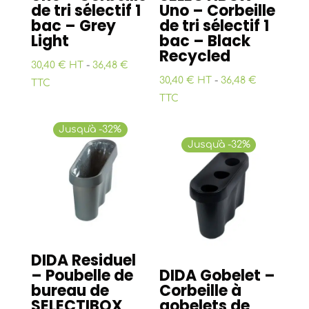
de tri sélectif 1
Uno – Corbeille
bac – Grey
de tri sélectif 1
Light
bac – Black
Recycled
30,40 € HT
-
36,48 €
30,40 € HT
-
36,48 €
TTC
TTC
Jusqu'à -32%
Jusqu'à -32%
DIDA Residuel
– Poubelle de
DIDA Gobelet –
bureau de
Corbeille à
SELECTIBOX
gobelets de