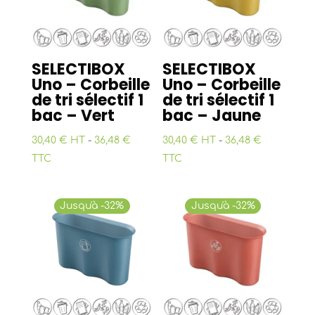
SELECTIBOX
SELECTIBOX
Uno – Corbeille
Uno – Corbeille
de tri sélectif 1
de tri sélectif 1
bac – Vert
bac – Jaune
30,40 € HT
-
36,48 €
30,40 € HT
-
36,48 €
TTC
TTC
Jusqu'à -32%
Jusqu'à -32%