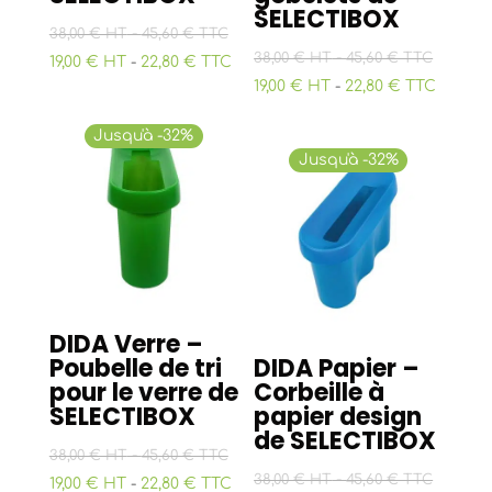
SELECTIBOX
-
38,00 € HT
45,60 € TTC
-
38,00 € HT
45,60 € TTC
19,00 € HT
-
22,80 € TTC
19,00 € HT
-
22,80 € TTC
Jusqu'à -32%
Jusqu'à -32%
DIDA Verre –
Poubelle de tri
DIDA Papier –
pour le verre de
Corbeille à
SELECTIBOX
papier design
de SELECTIBOX
-
38,00 € HT
45,60 € TTC
-
38,00 € HT
45,60 € TTC
19,00 € HT
-
22,80 € TTC