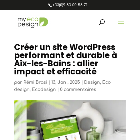
+33(0)9 83 00 58 71
Créer un site WordPress
performant et durable à
Aix-les-Bains : allier
impact et efficacité
par
Rémi Brasi
|
13, Jan , 2025
|
Design
,
Eco
design
,
Ecodesign
|
0 commentaires