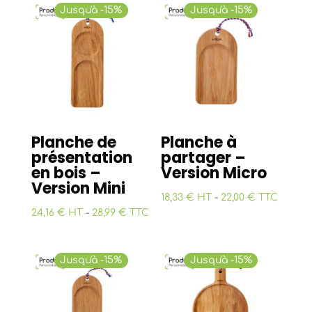
Jusqu'à -15%
Jusqu'à -15%
Planche de
Planche à
présentation
partager –
en bois –
Version Micro
Version Mini
18,33 € HT
-
22,00 € TTC
24,16 € HT
-
28,99 € TTC
Jusqu'à -15%
Jusqu'à -15%