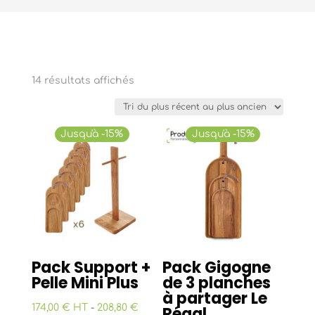
Trié
14 résultats affichés
du
plus
récent
Jusqu'à -15%
Jusqu'à -15%
au
plus
ancien
Pack Support +
Pack Gigogne
Pelle Mini Plus
de 3 planches
à partager Le
174,00 € HT
-
208,80 €
Régal