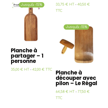
33,75 € HT
-
40,50 €
Jusqu'à -15%
TTC
Jusqu'à -15%
Planche à
partager – 1
personne
35,00 € HT
-
42,00 € TTC
Planche à
découper avec
pilon – Le Régal
64,58 € HT
-
77,50 €
TTC