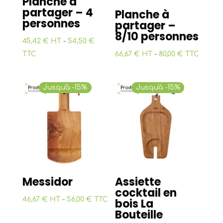
Planche à
partager – 4
Planche à
personnes
partager –
8/10 personnes
45,42 € HT
-
54,50 €
TTC
66,67 € HT
-
80,00 € TTC
Jusqu'à -15%
Jusqu'à -15%
Messidor
Assiette
cocktail en
46,67 € HT
-
56,00 € TTC
bois La
Bouteille