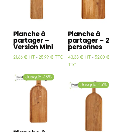
Planche à
Planche à
partager –
partager – 2
Version Mini
personnes
21,66 € HT
-
25,99 € TTC
43,33 € HT
-
52,00 €
TTC
Jusqu'à -15%
Jusqu'à -15%