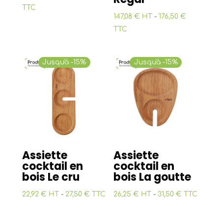
TTC
147,08 € HT
-
176,50 €
TTC
Jusqu'à -15%
Jusqu'à -15%
Assiette
Assiette
cocktail en
cocktail en
bois Le cru
bois La goutte
22,92 € HT
-
27,50 € TTC
26,25 € HT
-
31,50 € TTC