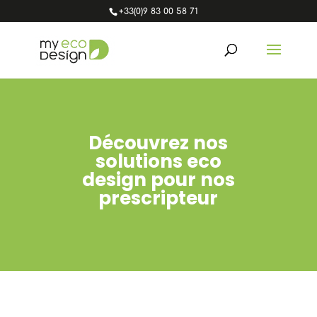
+33(0)9 83 00 58 71
Découvrez nos
solutions eco
design pour nos
prescripteur