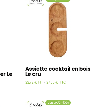
Assiette cocktail en bois
er Le
Le cru
22,92 € HT
-
27,50 € TTC
Jusqu'à -15%