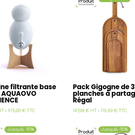
ne filtrante base
Pack Gigogne de 3
– AQUAOVO
planches à partag
IENCE
Régal
HT
-
975,00 € TTC
147,08 € HT
-
176,50 € TTC
Jusqu'à -15%
Jusqu'à -15%