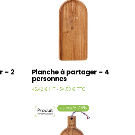
r – 2
Planche à partager – 4
personnes
45,42 € HT
-
54,50 € TTC
Jusqu'à -15%