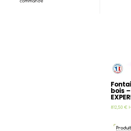
commande
Fontai
bois 
EXPER
812,50 € 