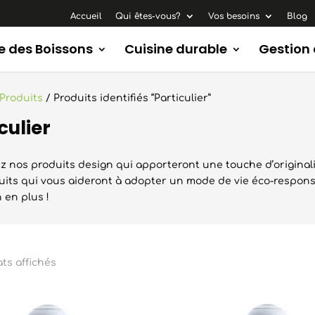
Accueil
Qui êtes-vous?
Vos besoins
Blog
e des Boissons
Cuisine durable
Gestion
Produits
/ Produits identifiés “Particulier”
culier
 nos produits design qui apporteront une touche d’originalit
its qui vous aideront à adopter un mode de vie éco-responsa
 en plus !
Trié
ats affichés
du
plus
récent