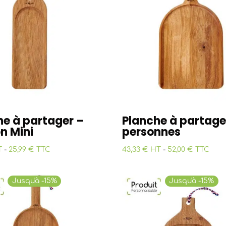
he à partager –
Planche à partage
n Mini
personnes
T
-
25,99 € TTC
43,33 € HT
-
52,00 € TTC
Jusqu'à -15%
Jusqu'à -15%