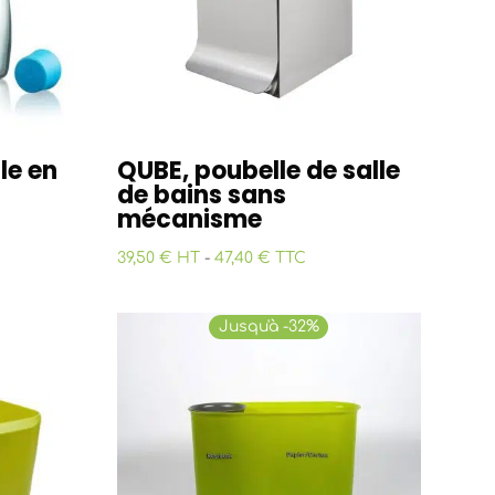
le en
QUBE, poubelle de salle
de bains sans
mécanisme
39,50 € HT
-
47,40 € TTC
Jusqu'à -32%