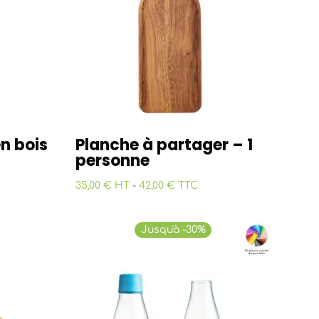
en bois
Planche à partager – 1
personne
35,00 € HT
-
42,00 € TTC
Jusqu'à -30%