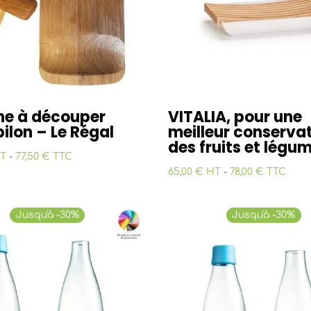
he à découper
VITALIA, pour une
ilon – Le Régal
meilleur conserva
des fruits et légu
HT
-
77,50 € TTC
65,00 € HT
-
78,00 € TTC
Jusqu'à -30%
Jusqu'à -30%