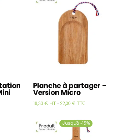
tation
Planche à partager –
Mini
Version Micro
18,33 € HT
-
22,00 € TTC
Jusqu'à -15%