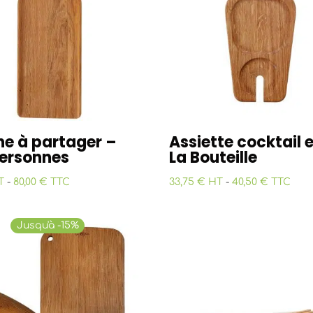
he à partager –
Assiette cocktail 
personnes
La Bouteille
T
-
80,00 € TTC
33,75 € HT
-
40,50 € TTC
Jusqu'à -15%