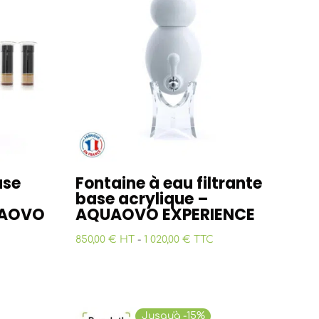
ase
Fontaine à eau filtrante
base acrylique –
UAOVO
AQUAOVO EXPERIENCE
850,00 € HT
-
1 020,00 € TTC
Jusqu'à -15%