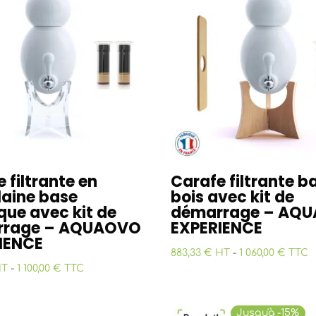
au
plus
ancien
 filtrante en
Carafe filtrante b
laine base
bois avec kit de
que avec kit de
démarrage – AQ
rrage – AQUAOVO
EXPERIENCE
IENCE
883,33 € HT
-
1 060,00 € TTC
HT
-
1 100,00 € TTC
Jusqu'à -15%