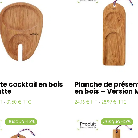
te cocktail en bois
Planche de présen
utte
en bois – Version 
T
-
31,50 € TTC
24,16 € HT
-
28,99 € TTC
Jusqu'à -15%
Jusqu'à -15%