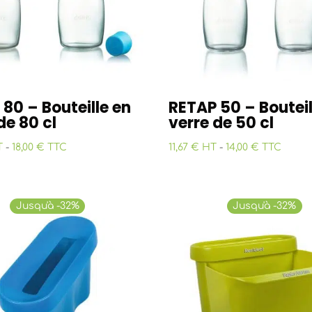
80 – Bouteille en
RETAP 50 – Bouteil
de 80 cl
verre de 50 cl
T
-
18,00 € TTC
11,67 € HT
-
14,00 € TTC
Jusqu'à -32%
Jusqu'à -32%