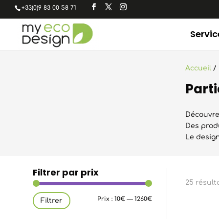
+33(0)9 83 00 58 71
Servic
Accueil
/
Parti
Découvrez
Des produ
Le design
Filtrer par prix
25 résult
Prix
Prix
Prix :
10€
—
1260€
Filtrer
min
max