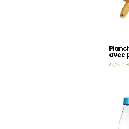
Planc
avec p
64,58 € 