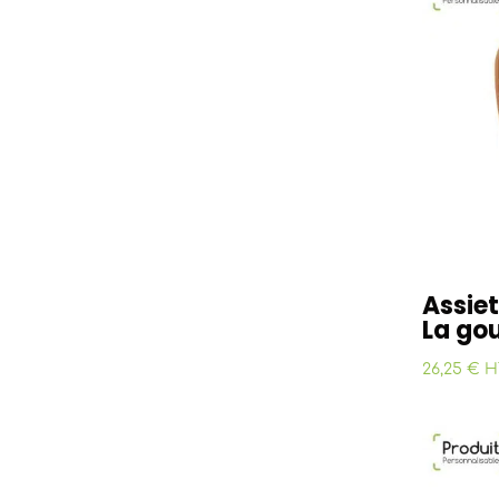
Assiet
La go
26,25 € H