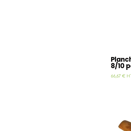
Planc
8/10 
66,67 € H