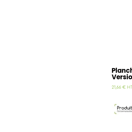
Planc
Versio
21,66 € H