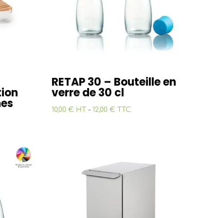
RETAP 30 – Bouteille en
tion
verre de 30 cl
mes
10,00 € HT
-
12,00 € TTC