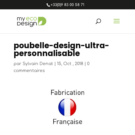
+33(0)9 83 00 58 71
poubelle-design-ultra-
personnalisable
par
Sylvain Denat
|
15, Oct , 2018
|
0
commentaires