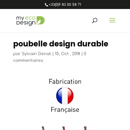
+33(0)9 83 00 58 71
poubelle design durable
par
Sylvain Denat
|
15, Oct , 2018
|
0
commentaires