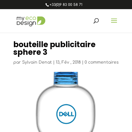
+33(0)9 83 00 58 71
bouteille publicitaire
sphere 3
par
Sylvain Denat
|
13, Fév , 2018
|
0 commentaires