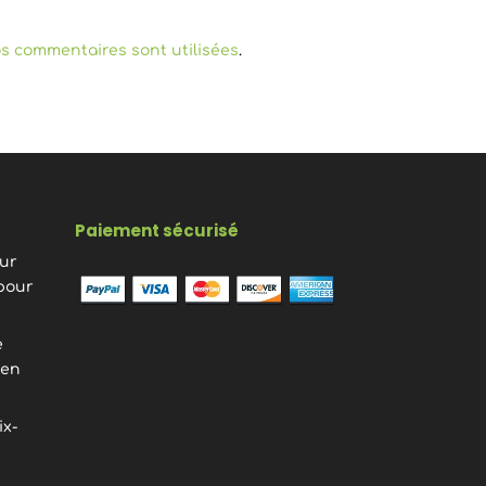
s commentaires sont utilisées
.
Paiement sécurisé
eur
pour
e
ien
ix-