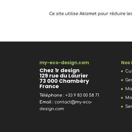
Ce site utilise Akismet pour réduire le
my-eco-design.com
Nos 
Chez 1r design
Cu
129 rue du Laurier
73 000 Chambéry
Ge
France
Ma
Téléphone
: +33 9 83 00 58 71
Mo
Email
:
contact@my-eco-
Se
design.com