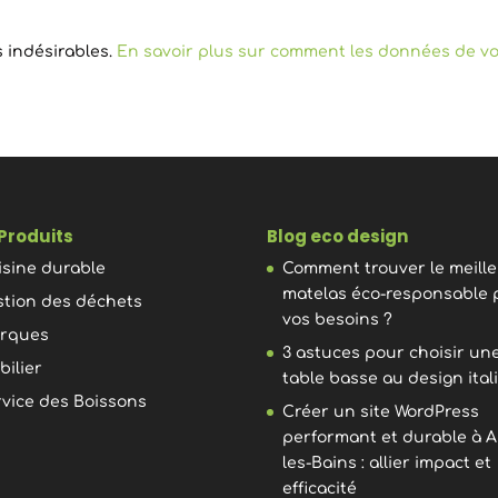
s indésirables.
En savoir plus sur comment les données de vo
Produits
Blog eco design
isine durable
Comment trouver le meill
matelas éco-responsable 
stion des déchets
vos besoins ?
rques
3 astuces pour choisir un
bilier
table basse au design ital
rvice des Boissons
Créer un site WordPress
performant et durable à A
les-Bains : allier impact et
efficacité