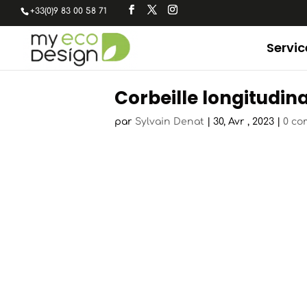
+33(0)9 83 00 58 71
Servic
Corbeille longitudin
par
Sylvain Denat
|
30, Avr , 2023
|
0 co