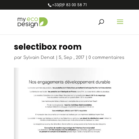
+33(0)9 83 00 58 71
selectibox room
par
Sylvain Denat
|
5, Sep , 2017
|
0 commentaires