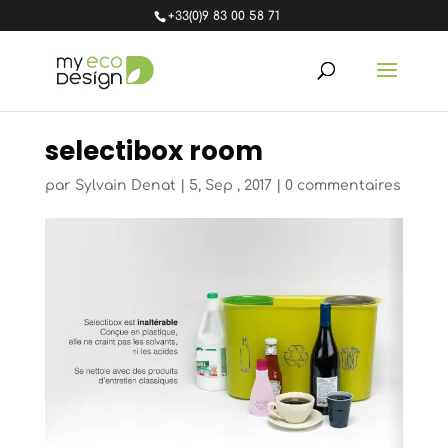
+33(0)9 83 00 58 71
selectibox room
par
Sylvain Denat
|
5, Sep , 2017
|
0 commentaires