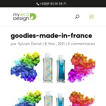
+33(0)9 83 00 58 71
goodies-made-in-france
par
Sylvain Denat
|
8, Nov , 2021
|
0 commentaires