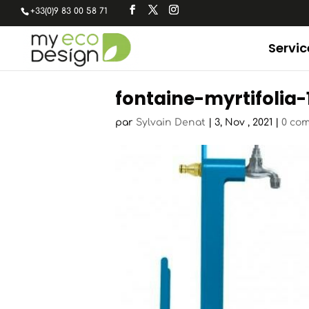
+33(0)9 83 00 58 71
Servic
fontaine-myrtifolia
par
Sylvain Denat
|
3, Nov , 2021
|
0 co