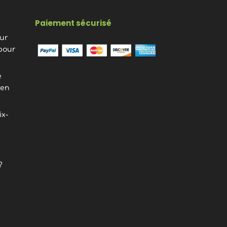
Paiement sécurisé
eur
pour
e
ien
ix-
?