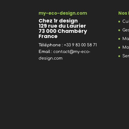
my-eco-design.com
Nos 
Chez 1r design
Cu
129 rue du Laurier
73 000 Chambéry
Ge
France
Ma
Téléphone
: +33 9 83 00 58 71
Mo
Email
:
contact@my-eco-
Se
design.com