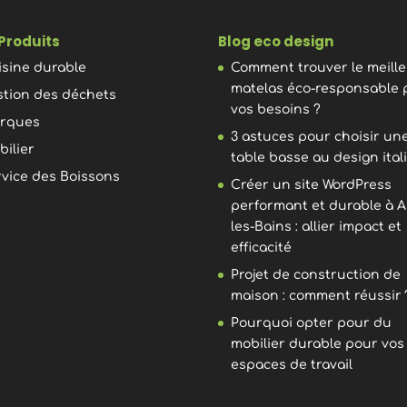
Produits
Blog eco design
isine durable
Comment trouver le meill
matelas éco-responsable 
stion des déchets
vos besoins ?
rques
3 astuces pour choisir un
bilier
table basse au design ital
rvice des Boissons
Créer un site WordPress
performant et durable à A
les-Bains : allier impact et
efficacité
Projet de construction de
maison : comment réussir 
Pourquoi opter pour du
mobilier durable pour vos
espaces de travail