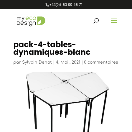
+33(0)9 83 00 58 71
pack-4-tables-
dynamiques-blanc
par
Sylvain Denat
|
4, Mai , 2021
|
0 commentaires