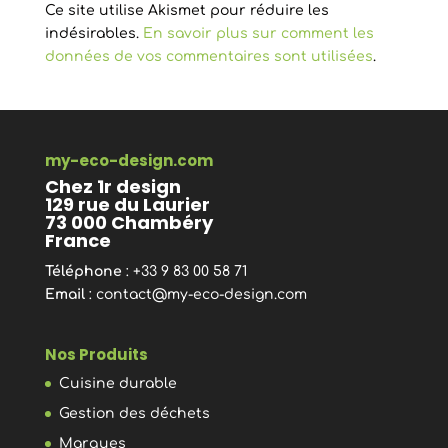
Ce site utilise Akismet pour réduire les
indésirables.
En savoir plus sur comment les
données de vos commentaires sont utilisées
.
my-eco-design.com
Chez 1r design
129 rue du Laurier
73 000 Chambéry
France
Téléphone
: +33 9 83 00 58 71
Email
:
contact@my-eco-design.com
Nos Produits
Cuisine durable
Gestion des déchets
Marques