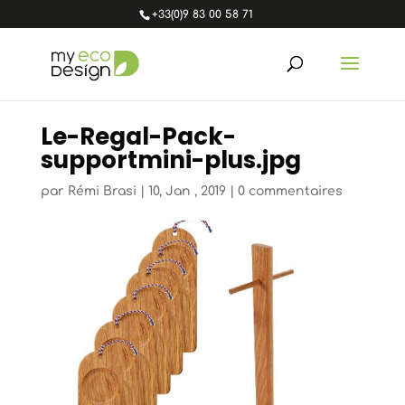
+33(0)9 83 00 58 71
Le-Regal-Pack-
supportmini-plus.jpg
par
Rémi Brasi
|
10, Jan , 2019
|
0 commentaires