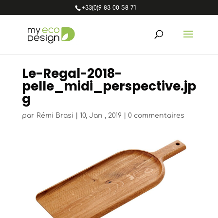
+33(0)9 83 00 58 71
Le-Regal-2018-
pelle_midi_perspective.jp
g
par
Rémi Brasi
|
10, Jan , 2019
|
0 commentaires