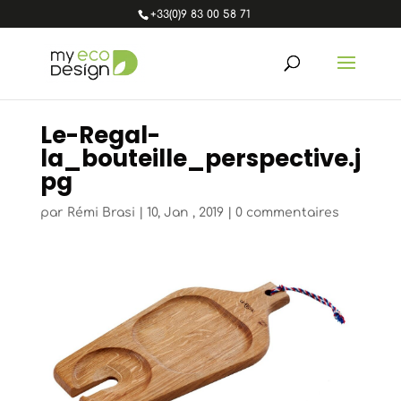
+33(0)9 83 00 58 71
Le-Regal-
la_bouteille_perspective.j
pg
par
Rémi Brasi
|
10, Jan , 2019
|
0 commentaires