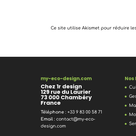
Ce site utilise Akismet pour réduire le
my-eco-design.com
Nos 
Chez 1r design
Cu
129 rue du Laurier
73 000 Chambéry
Ge
France
Ma
Téléphone
: +33 9 83 00 58 71
Mo
Email
:
contact@my-eco-
Se
design.com