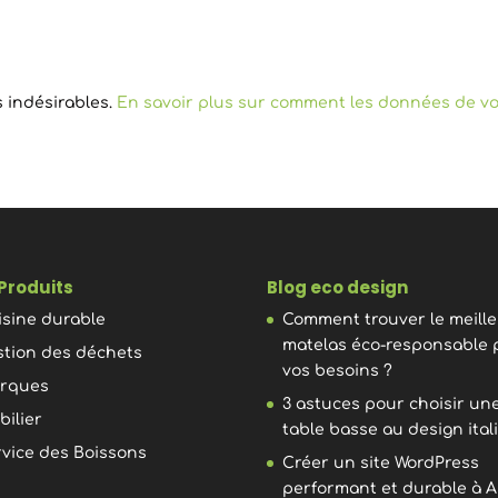
s indésirables.
En savoir plus sur comment les données de vo
Produits
Blog eco design
isine durable
Comment trouver le meill
matelas éco-responsable 
stion des déchets
vos besoins ?
rques
3 astuces pour choisir un
bilier
table basse au design ital
rvice des Boissons
Créer un site WordPress
performant et durable à A