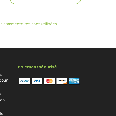
s commentaires sont utilisées
.
Paiement sécurisé
eur
pour
e
ien
ix-