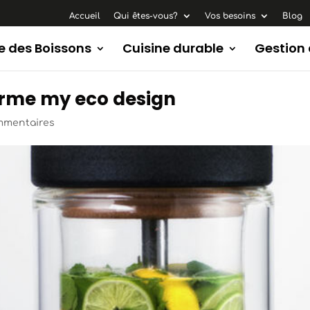
Accueil
Qui êtes-vous?
Vos besoins
Blog
e des Boissons
Cuisine durable
Gestion
herme my eco design
mmentaires