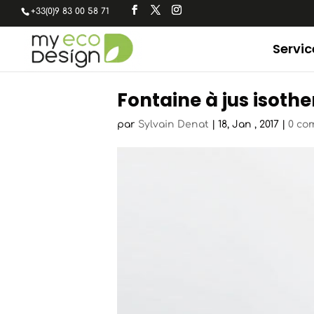
+33(0)9 83 00 58 71
Servic
Fontaine à jus isot
par
Sylvain Denat
|
18, Jan , 2017
|
0 co