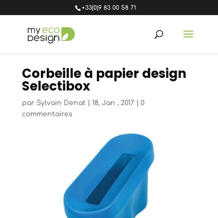
+33(0)9 83 00 58 71
Corbeille à papier design
Selectibox
par
Sylvain Denat
|
18, Jan , 2017
|
0
commentaires