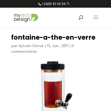
+33(0)9 83 00 58 71
fontaine-a-the-en-verre
par
Sylvain Denat
|
13, Jan , 2017
|
0
commentaires