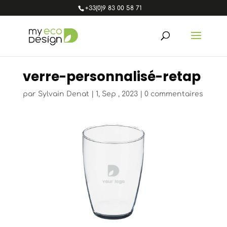
+33(0)9 83 00 58 71
verre-personnalisé-retap
par
Sylvain Denat
|
1, Sep , 2023
|
0 commentaires