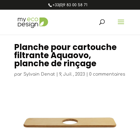
+33(0)9 83 00 58 71
Planche pour cartouche
filtrante Aquaovo,
planche de rinçage
par
Sylvain Denat
|
9, Juil , 2023
|
0 commentaires