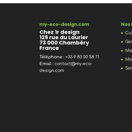
my-eco-design.com
Nos 
Chez 1r design
Cu
129 rue du Laurier
73 000 Chambéry
Ge
France
Ma
Téléphone
: +33 9 83 00 58 71
Mo
Email
:
contact@my-eco-
Se
design.com