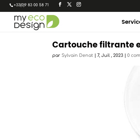
+33(0)9 83 00 58 71
Servic
Cartouche filtrante e
par
Sylvain Denat
|
7, Juil , 2023
|
0 co