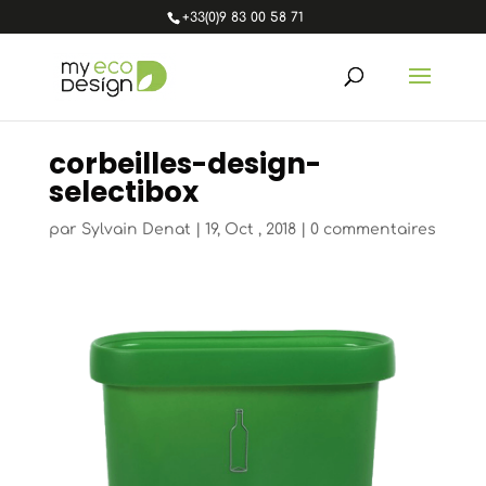
+33(0)9 83 00 58 71
corbeilles-design-
selectibox
par
Sylvain Denat
|
19, Oct , 2018
|
0 commentaires