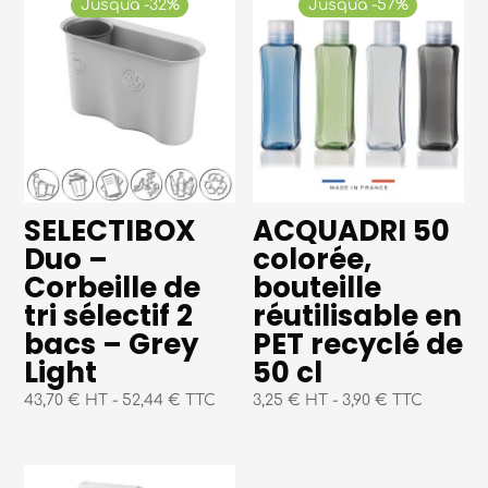
Jusqu'à -32%
Jusqu'à -57%
SELECTIBOX
ACQUADRI 50
Duo –
colorée,
Corbeille de
bouteille
tri sélectif 2
réutilisable en
bacs – Grey
PET recyclé de
Light
50 cl
43,70 € HT
-
52,44 € TTC
3,25 € HT
-
3,90 € TTC