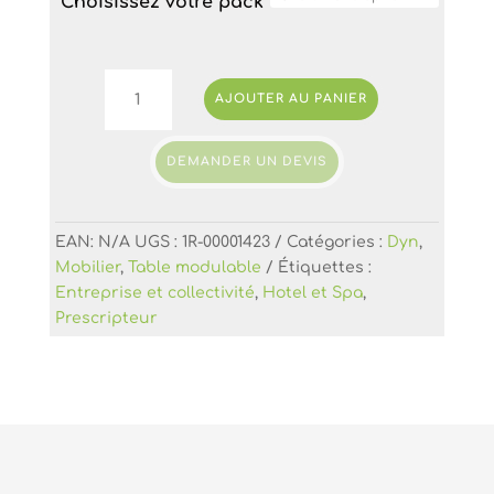
Choisissez votre pack
quantité
AJOUTER AU PANIER
de
DYN,
pack
DEMANDER UN DEVIS
de
5
tables
EAN:
N/A
UGS :
1R-00001423
Catégories :
Dyn
,
modulables
Mobilier
,
Table modulable
Étiquettes :
pour
Entreprise et collectivité
,
Hotel et Spa
,
un
Prescripteur
ensemble
dynamique
-
Made
in
France