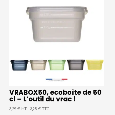
VRABOX50, ecoboîte de 50
cl – L’outil du vrac !
3,29 € HT
-
3,95 € TTC