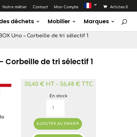
Notre métier
Contact
Mon Compte
Articles 0
 des déchets
Mobilier
Marques
X Uno – Corbeille de tri sélectif 1
Corbeille de tri sélectif 1
a
30,40 € HT
-
36,48 € TTC
En stock
quantité
de
la
SELECTIBOX
AJOUTER AU PANIER
Uno
-