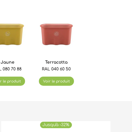
Jaune
Terracotta
 080 70 88
RAL 040 60 50
r le produit
Voir le produit
Jusqu'à -32%