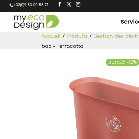
+33(0)9 83 00 58 71
Servic
Accueil
/
Produits
/
Gestion des déch
bac – Terracotta
Jusqu'à -32%