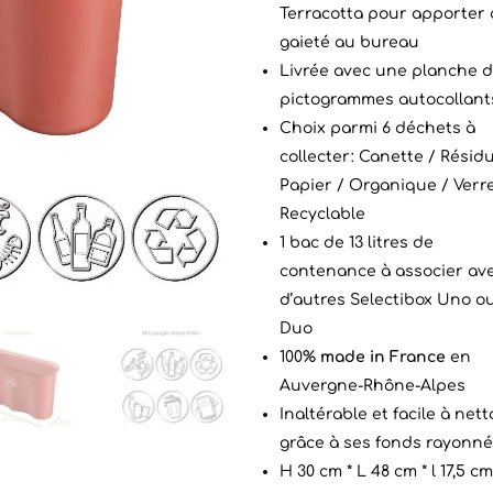
Terracotta pour apporter 
gaieté au bureau
Livrée avec une planche d
pictogrammes autocollant
Choix parmi 6 déchets à
collecter: Canette / Résidu
Papier / Organique / Verre
Recyclable
1 bac de 13 litres de
contenance à associer av
d’autres Selectibox Uno o
Duo
100%
made in France
en
Auvergne-Rhône-Alpes
Inaltérable et facile à net
grâce à ses fonds rayonn
H 30 cm * L 48 cm * l 17,5 cm