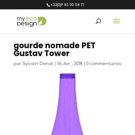
+33(0)9 83 00 58 71
gourde nomade PET
Gustav Tower
par
Sylvain Denat
|
14, Avr , 2018
|
0 commentaires