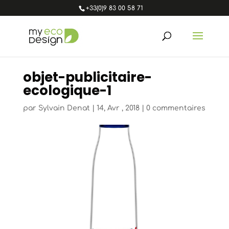
+33(0)9 83 00 58 71
objet-publicitaire-
ecologique-1
par
Sylvain Denat
|
14, Avr , 2018
|
0 commentaires