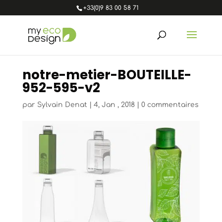
+33(0)9 83 00 58 71
notre-metier-BOUTEILLE-
952-595-v2
par
Sylvain Denat
|
4, Jan , 2018
|
0 commentaires