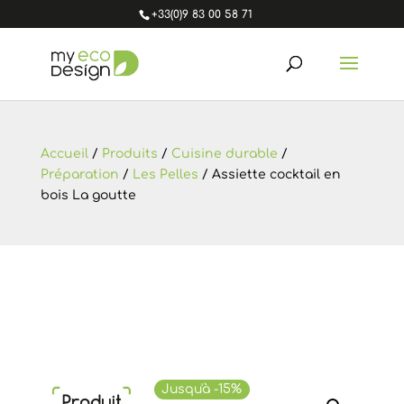
+33(0)9 83 00 58 71
Accueil
/
Produits
/
Cuisine durable
/
Préparation
/
Les Pelles
/ Assiette cocktail en
bois La goutte
Jusqu'à -15%