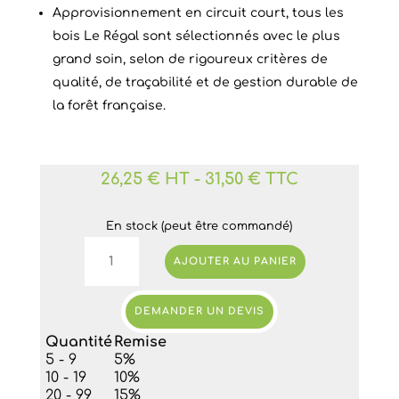
Approvisionnement en circuit court, tous les
bois Le Régal sont sélectionnés avec le plus
grand soin, selon de rigoureux critères de
qualité, de traçabilité et de gestion durable de
la forêt française.
26,25 € HT
-
31,50 € TTC
En stock (peut être commandé)
quantité
AJOUTER AU PANIER
de
Assiette
cocktail
DEMANDER UN DEVIS
en
Quantité
Remise
bois
5 - 9
5%
La
10 - 19
10%
goutte
20 - 99
15%