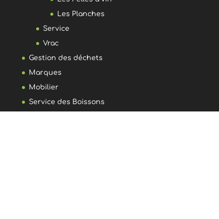
Les Planches
Service
Vrac
Gestion des déchets
Marques
Mobilier
Service des Boissons
Blog eco design
Comment trouver le meilleur matelas éco-
responsable pour vos besoins ?
3 astuces pour choisir une table basse au
design italien
Créer un site WordPress performant et
durable à Aix-les-Bains : allier impact et