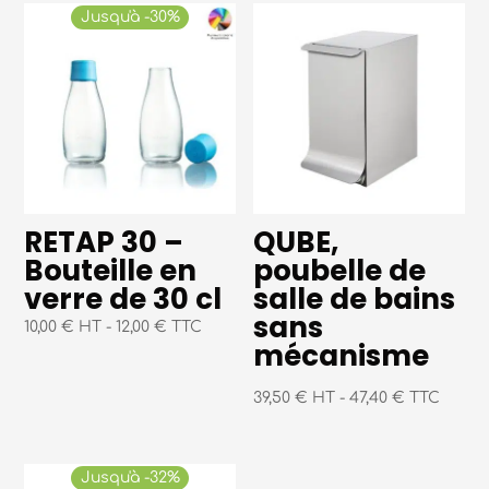
Jusqu'à -30%
RETAP 30 –
QUBE,
Bouteille en
poubelle de
verre de 30 cl
salle de bains
sans
10,00 € HT
-
12,00 € TTC
mécanisme
39,50 € HT
-
47,40 € TTC
Jusqu'à -32%