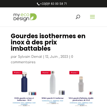
+33(0)9 83 00 58 71
Gourdes isothermes en
inox à des prix
imbattables
par
Sylvain Denat
|
12, Juin , 2023
|
0
commentaires