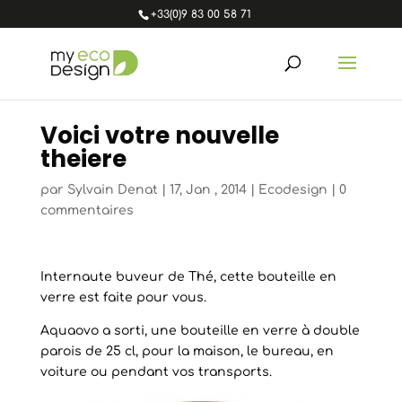
+33(0)9 83 00 58 71
Voici votre nouvelle
theiere
par
Sylvain Denat
|
17, Jan , 2014
|
Ecodesign
|
0
commentaires
Internaute buveur de Thé, cette bouteille en
verre est faite pour vous.
Aquaovo a sorti, une bouteille en verre à double
parois de 25 cl, pour la maison, le bureau, en
voiture ou pendant vos transports.