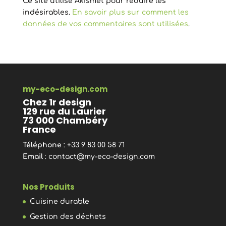
Ce site utilise Akismet pour réduire les
indésirables.
En savoir plus sur comment les
données de vos commentaires sont utilisées
.
my-eco-design.com
Chez 1r design
129 rue du Laurier
73 000 Chambéry
France
Téléphone
: +33 9 83 00 58 71
Email
:
contact@my-eco-design.com
Nos Produits
Cuisine durable
Gestion des déchets