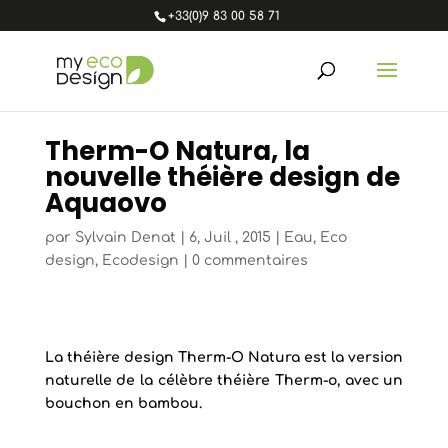
+33(0)9 83 00 58 71
Therm-O Natura, la
nouvelle théière design de
Aquaovo
par
Sylvain Denat
|
6, Juil , 2015
|
Eau
,
Eco
design
,
Ecodesign
|
0 commentaires
La théière design Therm-O Natura est la version
naturelle de la célèbre théière Therm-o, avec un
bouchon en bambou.