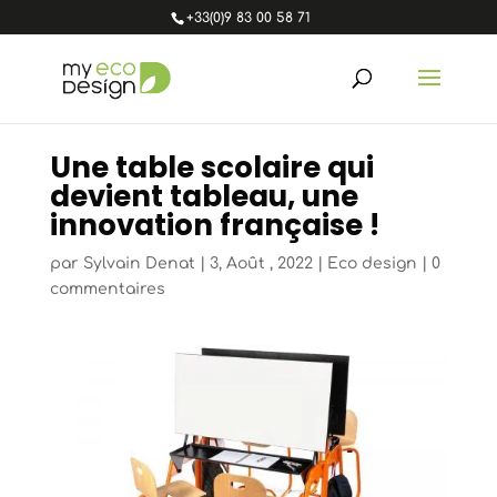
+33(0)9 83 00 58 71
Une table scolaire qui
devient tableau, une
innovation française !
par
Sylvain Denat
|
3, Août , 2022
|
Eco design
|
0
commentaires