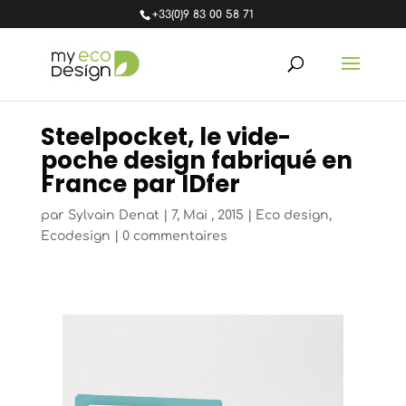
+33(0)9 83 00 58 71
Steelpocket, le vide-
poche design fabriqué en
France par IDfer
par
Sylvain Denat
|
7, Mai , 2015
|
Eco design
,
Ecodesign
|
0 commentaires