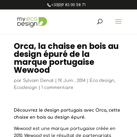
+33(0)9 83 00 58 71
Orca, la chaise en bois au
design épuré de la
marque portugaise
Wewood
par
Sylvain Denat
|
19, Juin , 2014
|
Eco design
,
Ecodesign
|
1 commentaire
Découvrez le design portugais avec Orca, cette
chaise en bois au design épuré.
Wewood est une marque portugaise créée en
2010. Wewood est le résultat de partenariats