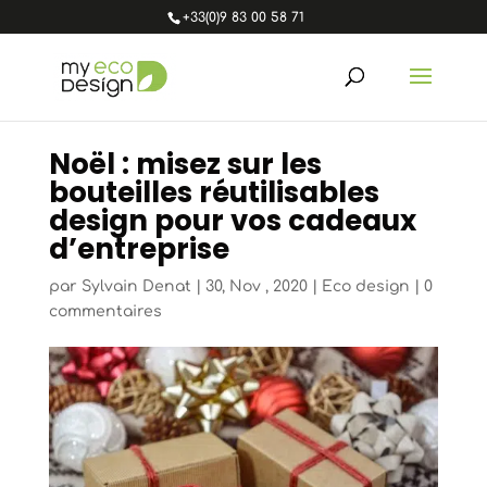
+33(0)9 83 00 58 71
Noël : misez sur les
bouteilles réutilisables
design pour vos cadeaux
d’entreprise
par
Sylvain Denat
|
30, Nov , 2020
|
Eco design
|
0
commentaires