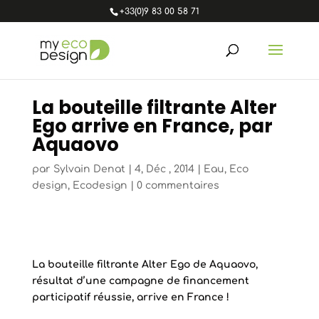
+33(0)9 83 00 58 71
La bouteille filtrante Alter
Ego arrive en France, par
Aquaovo
par
Sylvain Denat
|
4, Déc , 2014
|
Eau
,
Eco
design
,
Ecodesign
|
0 commentaires
La bouteille filtrante Alter Ego de Aquaovo,
résultat d’une campagne de financement
participatif réussie, arrive en France !