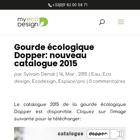
+33(0)9 83 00 58 71
Gourde écologique
Dopper: nouveau
catalogue 2015
par
Sylvain Denat
|
16, Mar , 2015
|
Eau
,
Eco
design
,
Ecodesign
,
Espace/pro
|
0 commentaires
Le catalogue 2015 de la gourde écologique
Dopper est disponible. Cliquez sur l’image
suivante pour le télécharger: