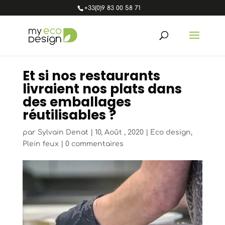
+33(0)9 83 00 58 71
Et si nos restaurants
livraient nos plats dans
des emballages
réutilisables ?
par
Sylvain Denat
|
10, Août , 2020
|
Eco design
,
Plein feux
|
0 commentaires