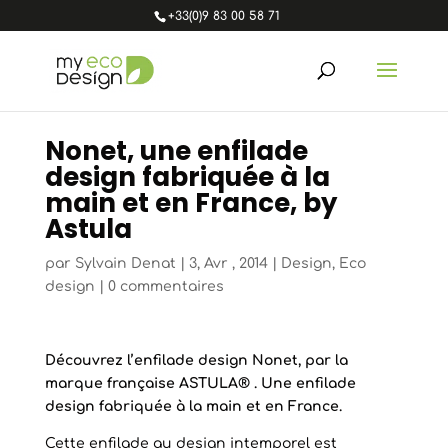
+33(0)9 83 00 58 71
Nonet, une enfilade
design fabriquée à la
main et en France, by
Astula
par
Sylvain Denat
|
3, Avr , 2014
|
Design
,
Eco
design
|
0 commentaires
Découvrez l’enfilade design Nonet, par la
marque française ASTULA® . Une enfilade
design fabriquée à la main et en France.
Cette enfilade au design intemporel est