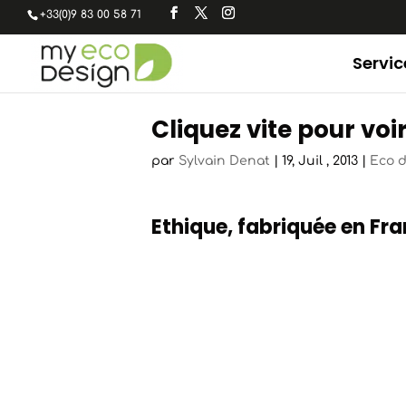
+33(0)9 83 00 58 71
Servic
Cliquez vite pour vo
par
Sylvain Denat
|
19, Juil , 2013
|
Eco 
Ethique, fabriquée en Fra