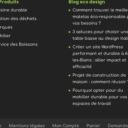
Produits
Blog eco design
isine durable
Comment trouver le meill
matelas éco-responsable 
stion des déchets
vos besoins ?
rques
3 astuces pour choisir un
bilier
table basse au design ital
rvice des Boissons
Créer un site WordPress
performant et durable à A
les-Bains : allier impact et
efficacité
Projet de construction de
maison : comment réussir 
Pourquoi opter pour du
mobilier durable pour vos
espaces de travail
n
Mentions légales
Mon Compte
Panier
Demande 