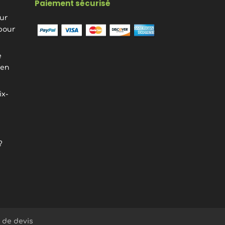
Paiement sécurisé
eur
pour
e
ien
ix-
?
de devis