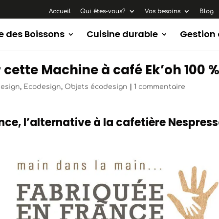
Accueil
Qui êtes-vous?
Vos besoins
Blog
e des Boissons
Cuisine durable
Gestion
ir cette Machine à café Ek’oh 100
design
,
Ecodesign
,
Objets écodesign
|
1 commentaire
nce, l’alternative à la cafetière Nespre