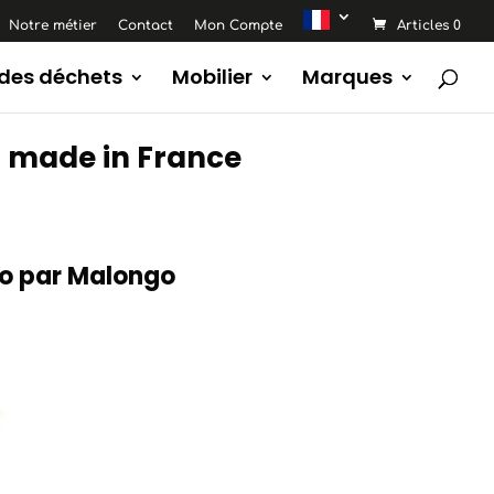
Notre métier
Contact
Mon Compte
Articles 0
 des déchets
Mobilier
Marques
 % made in France
sso par Malongo