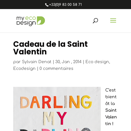
+33(0)9 83 00 58 71
Cadeau de la Saint
Valentin
par
Sylvain Denat
|
30, Jan , 2014
|
Eco design
,
Ecodesign
|
0 commentaires
C’est
bient
ôt la
Saint
Valen
tin !