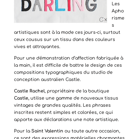
Les
Apho
risme
s
artistiques sont à la mode ces jours-ci, surtout
ceux cousus sur un tissu dans des couleurs
vives et attrayantes.
Pour une démonstration d’affection fabriquée à
la main, il est difficile de battre le design de ces
compositions typographiques du studio de
conception australien Castle.
Castle Rachel
, propriétaire de la boutique
Castle,
utilise une gamme de nouveaux tissus
vintages de grandes qualités. Les phrases
inscrites restent simples et colorées, ce qui
apporte aux déclarations une note artistique.
Pour la
Saint Valentin
ou toute autre occasion,
ce sont des expressions matérielles
charmantes