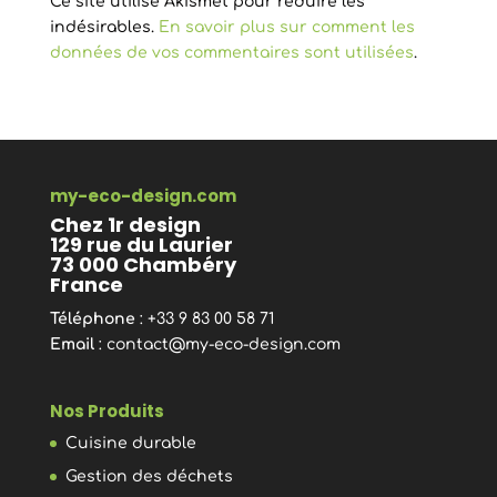
Ce site utilise Akismet pour réduire les
indésirables.
En savoir plus sur comment les
données de vos commentaires sont utilisées
.
my-eco-design.com
Chez 1r design
129 rue du Laurier
73 000 Chambéry
France
Téléphone
: +33 9 83 00 58 71
Email
:
contact@my-eco-design.com
Nos Produits
Cuisine durable
Gestion des déchets